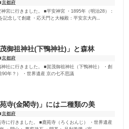
京都府
安神宮に行きました。 ■平安神宮 ・1895年（明治28）：
年を記念して創建 ・応天門と大極殿：平安京大内...
茂御祖神社(下鴨神社)」と森林
京都府
下鴨神社に行きました。 ■賀茂御祖神社（下鴨神社） ・創
90年？） ・世界遺産 京の七不思議
苑寺(金閣寺)」には二種類の美
京都府
鹿苑寺に行きました。 ■鹿苑寺（ろくおんじ） ・世界遺産