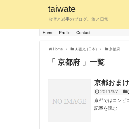
taiwate
台湾と岩手のブログ。旅と日常
Home
Profile
Contact
Home
★観光 (日本)
京都府
「 京都府 」一覧
京都おま
2011/3/7
京都ではコンビ
記事を読む