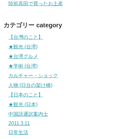
陸前高田で買ったお土産
カテゴリー category
【台灣のこと】
★観光 (台湾)
★台湾グルメ
★学術 (台湾)
カルチャー・ショック
人物 (日台の架け橋)
【日本のこと】
★観光 (日本)
中国語通訳案内士
2011.3.11
日常生活