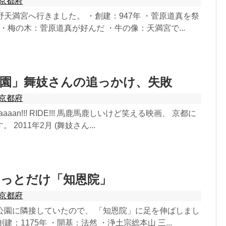
京都府
 北野天満宮へ行きました。 ・創建：947年 ・菅原道真を祭
 ・梅の木：菅原道真が好んだ ・牛の像：天満宮で...
祇園」舞妓さんの追っかけ、失敗
京都府
Haaaan!!! RIDE!!! 馬鹿馬鹿しいけど笑える映画、 京都に
2011年2月 (舞妓さん...
ょっとだけ「知恩院」
京都府
円山公園に隣接していたので、 「知恩院」に足を伸ばしまし
創建：1175年 ・開基：法然 ・浄土宗総本山 三...