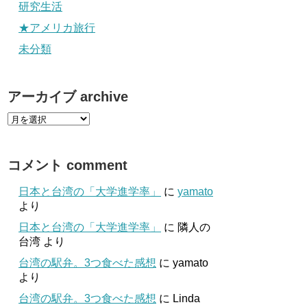
研究生活
★アメリカ旅行
未分類
アーカイブ archive
コメント comment
日本と台湾の「大学進学率」
に
yamato
より
日本と台湾の「大学進学率」
に
隣人の
台湾
より
台湾の駅弁。3つ食べた感想
に
yamato
より
台湾の駅弁。3つ食べた感想
に
Linda