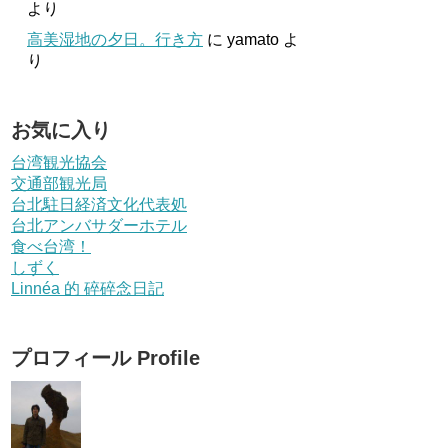
より
高美湿地の夕日。行き方
に
yamato
よ
り
お気に入り
台湾観光協会
交通部観光局
台北駐日経済文化代表処
台北アンバサダーホテル
食べ台湾！
しずく
Linnéa 的 碎碎念日記
プロフィール Profile