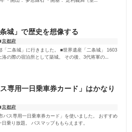
7年 ・開山： 夢窓疎石 ・開基： 足利義満（室...
二条城」で歴史を想像する
京都府
京都「二条城」に行きました。 ■世界遺産「二条城」 1603
洛の際の宿泊所として築城。 その後、3代将軍の...
バス専用一日乗車券カード」はかなり
京都府
「市バス専用一日乗車券カード」を使いました。 おすすめ
で一日乗り放題。 バスマップももらえます。