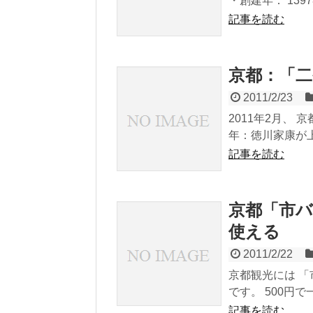
・創建年： 139
記事を読む
京都：「
2011/2/23
2011年2月、 
年：徳川家康が上
記事を読む
京都「市
使える
2011/2/22
京都観光には 
です。 500円
記事を読む