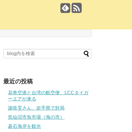
最近の投稿
花巻空港と台湾の航空便、LCCタイガ
ーエアが来る
謝依旻さん、岩手県で対局
気仙沼市魚市場（海の市）
碁石海岸を観光