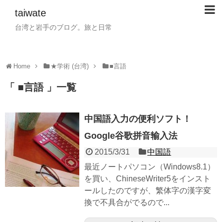
taiwate
台湾と岩手のブログ。旅と日常
Home
★学術 (台湾)
■言語
「 ■言語 」一覧
中国語入力の便利ソフト！
Google谷歌拼音输入法
2015/3/31
中国語
最近ノートパソコン（Windows8.1）
を買い、ChineseWriter5をインスト
ールしたのですが、繁体字の漢字変
換で不具合がでるので...