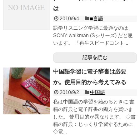
は
2010/9/4
■言語
語学リスニング学習に最適なのは、
SONY walkman (Sシリーズ) だと思
います。 「再生スピードコント...
記事を読む
中国語学習に電子辞書は必要
か。使用目的から考えてみる
2010/9/2
中国語
私は中国語の学習を始めるときに 書
籍の辞典と電子辞書の両方を買いま
した。 使用目的が異なります。 ◇書
籍の辞典：じっくり学習するために
◇電...