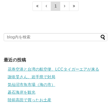
1
最近の投稿
花巻空港と台湾の航空便、LCCタイガーエアが来る
謝依旻さん、岩手県で対局
気仙沼市魚市場（海の市）
碁石海岸を観光
陸前高田で買ったお土産