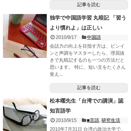
記事を読む
独学で中国語学習 丸暗記 「習う
より慣れよ」は正しい
2010/9/17
中国語
会話力の向上を目指す方は、ピンイ
ンと声調をマスターしたら、理屈抜
きで丸暗記するのも一つの方法だと
思います。 特に、短い文をたくさん
覚え...
記事を読む
松本曜先生「台湾での講演」認
知言語学
2010/9/15
■言語
,
研究生活
2010年7月31日 台湾の政治大学で、