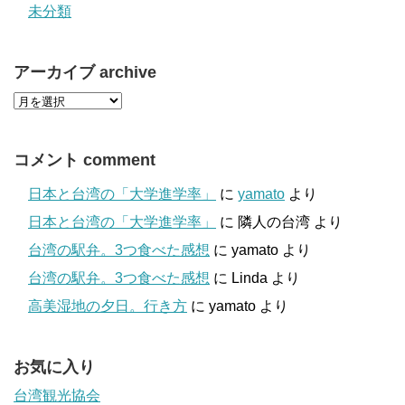
未分類
アーカイブ archive
コメント comment
日本と台湾の「大学進学率」
に
yamato
より
日本と台湾の「大学進学率」
に
隣人の台湾
より
台湾の駅弁。3つ食べた感想
に
yamato
より
台湾の駅弁。3つ食べた感想
に
Linda
より
高美湿地の夕日。行き方
に
yamato
より
お気に入り
台湾観光協会