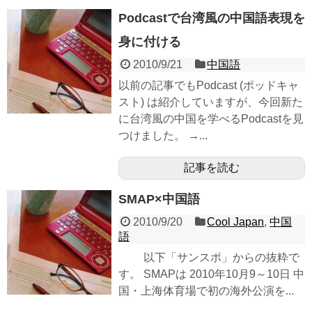
Podcastで台湾風の中国語表現を
身に付ける
2010/9/21
中国語
以前の記事でもPodcast (ポッドキャ
スト) は紹介していますが、今回新た
に台湾風の中国を学べるPodcastを見
つけました。 →...
記事を読む
SMAP×中国語
2010/9/20
Cool Japan
,
中国
語
以下「サンスポ」からの抜粋で
す。 SMAPは 2010年10月9～10日 中
国・上海体育場で初の海外公演を...