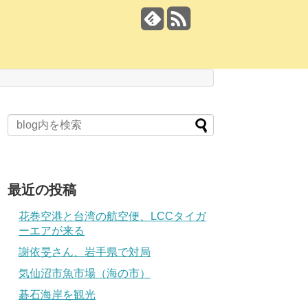
最近の投稿
花巻空港と台湾の航空便、LCCタイガ
ーエアが来る
謝依旻さん、岩手県で対局
気仙沼市魚市場（海の市）
碁石海岸を観光