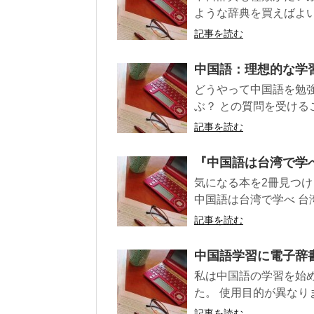
ような辞典を買えばよい
記事を読む
中国語：理想的な学
どうやって中国語を勉強
ぶ？ との質問を受けるこ
記事を読む
『中国語は台湾で学
気になる本を2冊見つけ
中国語は台湾で学べ 台湾
記事を読む
中国語学習に電子辞
私は中国語の学習を始
た。 使用目的が異なりま
記事を読む