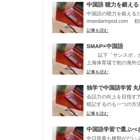
中国語 聴力を鍛える！ 
中国語の聴力を鍛えるた
imandarinpod.com 
記事を読む
SMAP×中国語
以下「サンスポ」からの抜
上海体育場で初の海外公演
記事を読む
独学で中国語学習 丸
会話力の向上を目指す
暗記するのも一つの方法
記事を読む
中国語学習で選ぶべ
中日辞典も種類がだいぶ