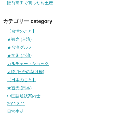
陸前高田で買ったお土産
カテゴリー category
【台灣のこと】
★観光 (台湾)
★台湾グルメ
★学術 (台湾)
カルチャー・ショック
人物 (日台の架け橋)
【日本のこと】
★観光 (日本)
中国語通訳案内士
2011.3.11
日常生活