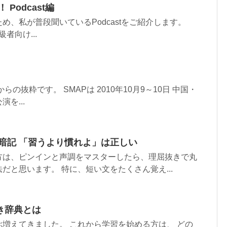
Podcast編
め、私が普段聞いているPodcastをご紹介します。
初級者向け...
粋です。 SMAPは 2010年10月9～10日 中国・
を...
暗記 「習うより慣れよ」は正しい
方は、ピンインと声調をマスターしたら、理屈抜きで丸
だと思います。 特に、短い文をたくさん覚え...
き辞典とは
増えてきました。 これから学習を始める方は、 どの