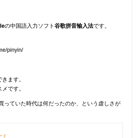
le
の中国語入力ソフト
谷歌拼音输入法
です。
me/pinyin/
できます。
スメです。
terを買っていた時代は何だったのか、という虚しさが
ダード