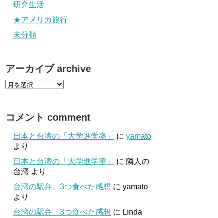
研究生活
★アメリカ旅行
未分類
アーカイブ archive
コメント comment
日本と台湾の「大学進学率」
に
yamato
より
日本と台湾の「大学進学率」
に
隣人の
台湾
より
台湾の駅弁。3つ食べた感想
に
yamato
より
台湾の駅弁。3つ食べた感想
に
Linda