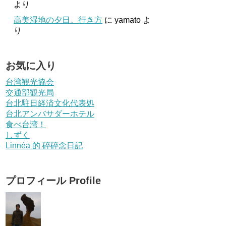
より
高美湿地の夕日。行き方
に
yamato
よ
り
お気に入り
台湾観光協会
交通部観光局
台北駐日経済文化代表処
台北アンバサダーホテル
食べ台湾！
しずく
Linnéa 的 碎碎念日記
プロフィール Profile