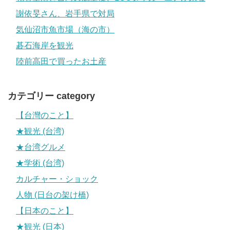
謝依旻さん、岩手県で対局
気仙沼市魚市場（海の市）
碁石海岸を観光
陸前高田で買ったお土産
カテゴリー category
【台灣のこと】
★観光 (台湾)
★台湾グルメ
★学術 (台湾)
カルチャー・ショック
人物 (日台の架け橋)
【日本のこと】
★観光 (日本)