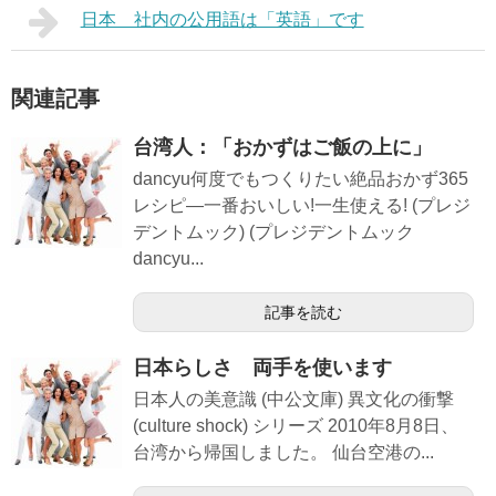
日本 社内の公用語は「英語」です
関連記事
台湾人：「おかずはご飯の上に」
dancyu何度でもつくりたい絶品おかず365
レシピ―一番おいしい!一生使える! (プレジ
デントムック) (プレジデントムック
dancyu...
記事を読む
日本らしさ 両手を使います
日本人の美意識 (中公文庫) 異文化の衝撃
(culture shock) シリーズ 2010年8月8日、
台湾から帰国しました。 仙台空港の...