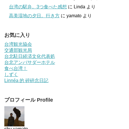
台湾の駅弁。3つ食べた感想
に
Linda
より
高美湿地の夕日。行き方
に
yamato
より
お気に入り
台湾観光協会
交通部観光局
台北駐日経済文化代表処
台北アンバサダーホテル
食べ台湾！
しずく
Linnéa 的 碎碎念日記
プロフィール Profile
shu yamato