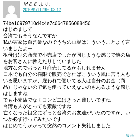
ＭＥＥ
より:
2010年7月29日 03:12
74be16979710d4c4e7c6647856088456
はじめまして
台湾でもそうなんですか
私の実家は自営業なのでうちの両親はこういうことよく言
いましたよー
祖母は別の商売で小売店でしたが同じような感じで他の店
をお客さんに教えたりしていました
地方なのでおっとり商売してるかもしれません
日本でも自分の権限で販売できればこういう風に言う人も
いる思いますが、雇われて働いてる人は自分のお金（商
品）じゃないので気を使っていえないのもあるような感じ
はしますね
でも小売店でなくコンビ二はきっと難しいですね
台湾も人がとっても素敵ですね
亡くなった祖父にずっと台湾のお友達がいたのですが、い
つか必ず行ってみたいです
はじめてうかがって突然のコメント失礼しました
返信