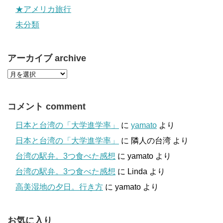
★アメリカ旅行
未分類
アーカイブ archive
コメント comment
日本と台湾の「大学進学率」
に
yamato
より
日本と台湾の「大学進学率」
に
隣人の台湾
より
台湾の駅弁。3つ食べた感想
に
yamato
より
台湾の駅弁。3つ食べた感想
に
Linda
より
高美湿地の夕日。行き方
に
yamato
より
お気に入り