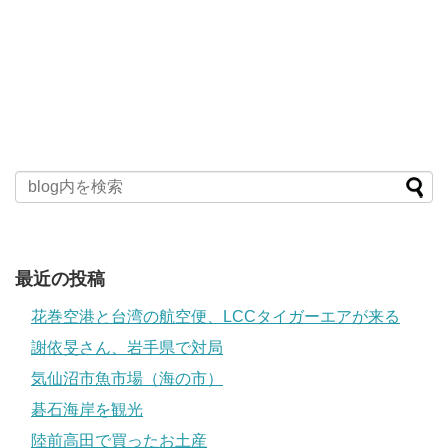
最近の投稿
花巻空港と台湾の航空便、LCCタイガーエアが来る
謝依旻さん、岩手県で対局
気仙沼市魚市場（海の市）
碁石海岸を観光
陸前高田で買ったお土産