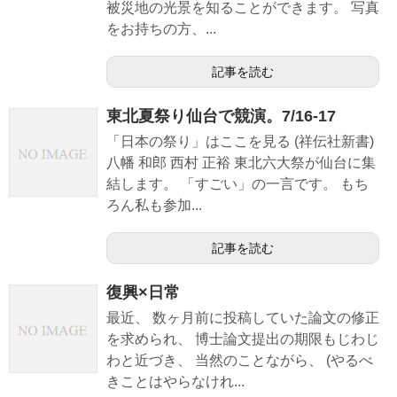
被災地の光景を知ることができます。 写真
をお持ちの方、...
記事を読む
東北夏祭り仙台で競演。7/16-17
「日本の祭り」はここを見る (祥伝社新書)
八幡 和郎 西村 正裕 東北六大祭が仙台に集
結します。 「すごい」の一言です。 もち
ろん私も参加...
記事を読む
復興×日常
最近、 数ヶ月前に投稿していた論文の修正
を求められ、 博士論文提出の期限もじわじ
わと近づき、 当然のことながら、 (やるべ
きことはやらなけれ...