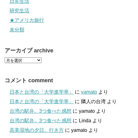
日常生活
研究生活
★アメリカ旅行
未分類
アーカイブ archive
コメント comment
日本と台湾の「大学進学率」
に
yamato
より
日本と台湾の「大学進学率」
に
隣人の台湾
より
台湾の駅弁。3つ食べた感想
に
yamato
より
台湾の駅弁。3つ食べた感想
に
Linda
より
高美湿地の夕日。行き方
に
yamato
より