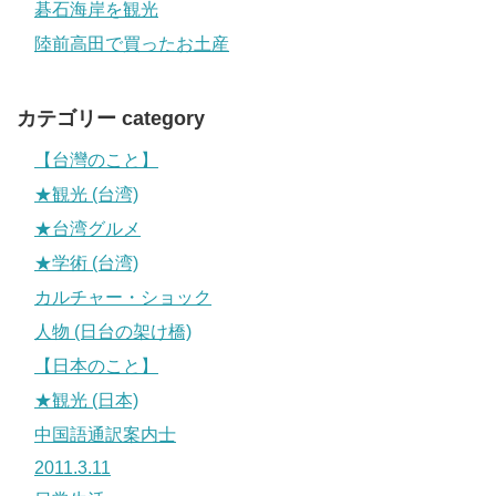
碁石海岸を観光
陸前高田で買ったお土産
カテゴリー category
【台灣のこと】
★観光 (台湾)
★台湾グルメ
★学術 (台湾)
カルチャー・ショック
人物 (日台の架け橋)
【日本のこと】
★観光 (日本)
中国語通訳案内士
2011.3.11