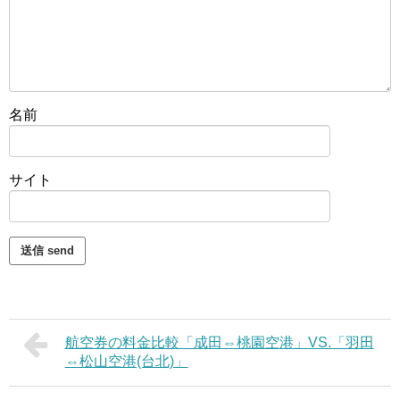
名前
サイト
航空券の料金比較「成田⇔桃園空港」VS.「羽田
⇔松山空港(台北)」