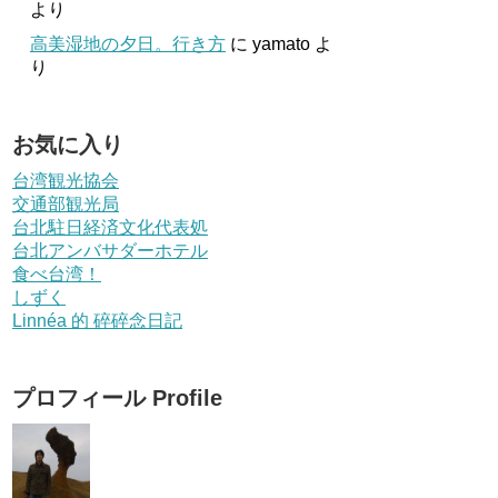
より
高美湿地の夕日。行き方
に
yamato
よ
り
お気に入り
台湾観光協会
交通部観光局
台北駐日経済文化代表処
台北アンバサダーホテル
食べ台湾！
しずく
Linnéa 的 碎碎念日記
プロフィール Profile