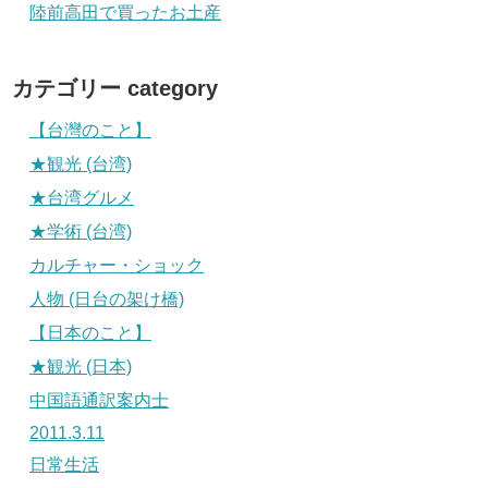
陸前高田で買ったお土産
カテゴリー category
【台灣のこと】
★観光 (台湾)
★台湾グルメ
★学術 (台湾)
カルチャー・ショック
人物 (日台の架け橋)
【日本のこと】
★観光 (日本)
中国語通訳案内士
2011.3.11
日常生活