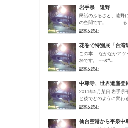
岩手県 遠野
民話のふるさと、遠野
の空間です。 るるぶ東
記事を読む
花巻で特別展「台湾
この本、 なかなかアツイで
粋です。 ----&#...
記事を読む
中尊寺、世界遺産登
2011年5月某日 岩
と後でどのように変わる
記事を読む
仙台空港から平泉中