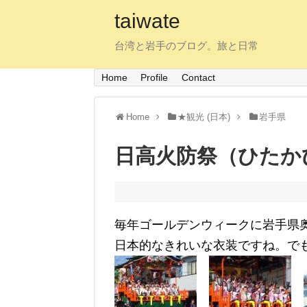
taiwate
台湾と岩手のブログ。旅と日常
Home
Profile
Contact
Home
★観光 (日本)
岩手県
日高火防祭（ひたかひ
毎年ゴールデンウィークに岩手県
日本的なきれいな衣装ですね。で