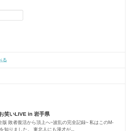
べる
いLIVE in 岩手県
 完全版 敗者復活から頂上へ~波乱の完全記録~ 私はこのM-
知りました。 東北人にも漫才が...