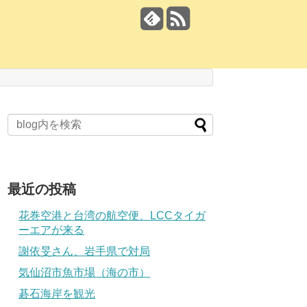
最近の投稿
花巻空港と台湾の航空便、LCCタイガ
ーエアが来る
謝依旻さん、岩手県で対局
気仙沼市魚市場（海の市）
碁石海岸を観光