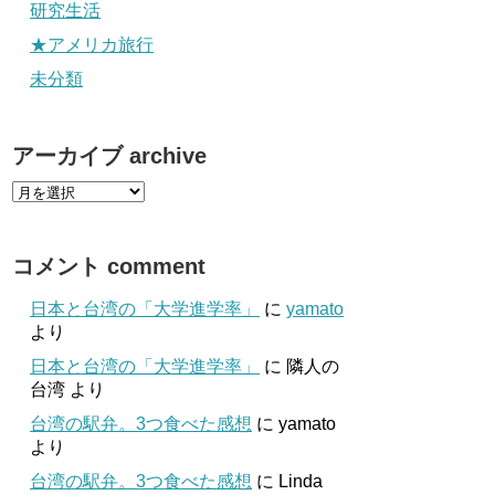
研究生活
★アメリカ旅行
未分類
アーカイブ archive
コメント comment
日本と台湾の「大学進学率」
に
yamato
より
日本と台湾の「大学進学率」
に
隣人の
台湾
より
台湾の駅弁。3つ食べた感想
に
yamato
より
台湾の駅弁。3つ食べた感想
に
Linda