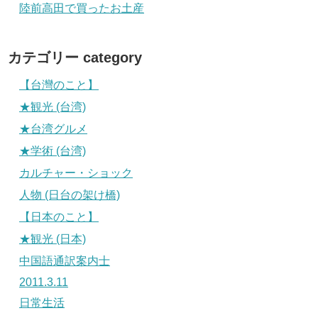
陸前高田で買ったお土産
カテゴリー category
【台灣のこと】
★観光 (台湾)
★台湾グルメ
★学術 (台湾)
カルチャー・ショック
人物 (日台の架け橋)
【日本のこと】
★観光 (日本)
中国語通訳案内士
2011.3.11
日常生活