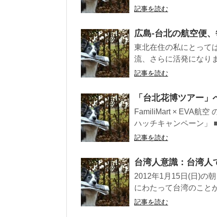
記事を読む
広島-台北の航空便、毎
東北在住の私にとって
流、さらに活発になりま
記事を読む
「台北花博ツアー」へ
FamiliMart × 
ハッチキャンペーン」 ■
記事を読む
台湾人意識：台湾人
2012年1月15日(日
にわたって台湾のことが取
記事を読む