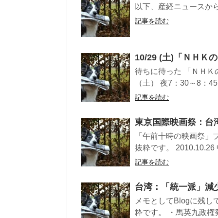
以下、産経ニュースからの抜粋です
記事を読む
10/29 (土)「Ｎ
待ちに待った 「ＮＨＫの
（土） 夜7：30～8：45
記事を読む
東京国際映画祭：台
「午前十時の映画祭」プ
抜粋です。 2010.10.
記事を読む
台湾：「統一派」減
メモとしてBlogに残して
粋です。 ・馬英九政権発