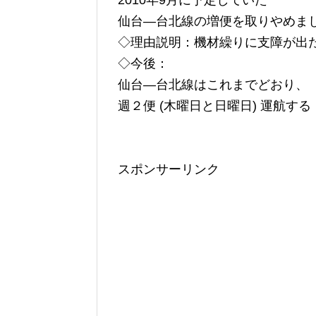
2010年9月に予定していた
仙台―台北線の増便を取りやめま
◇理由説明：機材繰りに支障が出
◇今後：
仙台―台北線はこれまでどおり、
週２便 (木曜日と日曜日) 運航する
スポンサーリンク