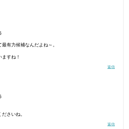
6
て最有力候補なんだよね～。
いますね！
返信
6
！
くださいね。
返信