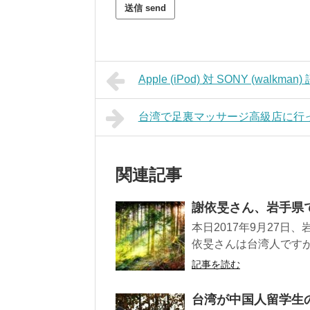
Apple (iPod) 対 SONY (wal
台湾で足裏マッサージ高級店に行
関連記事
謝依旻さん、岩手県
本日2017年9月27日
依旻さんは台湾人ですが
記事を読む
台湾が中国人留学生