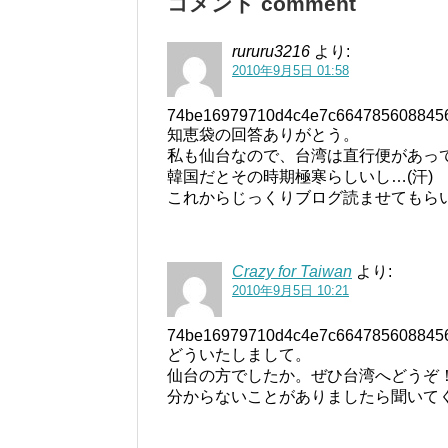
コメント comment
rururu3216
より:
2010年9月5日 01:58
74be16979710d4c4e7c664785608845
知恵袋の回答ありがとう。
私も仙台なので、台湾は直行便があっ
韓国だとその時期極寒らしいし…(汗)
これからじっくりブログ読ませてもら
Crazy for Taiwan
より:
2010年9月5日 10:21
74be16979710d4c4e7c664785608845
どういたしまして。
仙台の方でしたか。ぜひ台湾へどうぞ
分からないことがありましたら聞いて