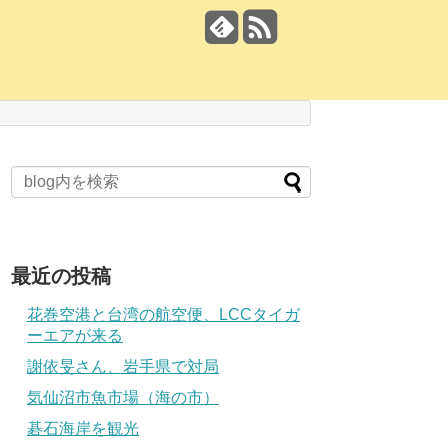
最近の投稿
花巻空港と台湾の航空便、LCCタイガ
ーエアが来る
謝依旻さん、岩手県で対局
気仙沼市魚市場（海の市）
碁石海岸を観光