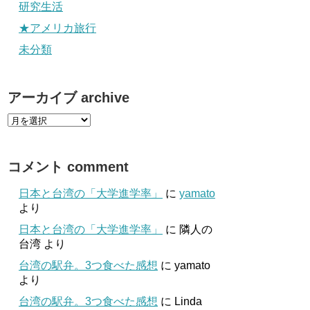
研究生活
★アメリカ旅行
未分類
アーカイブ archive
コメント comment
日本と台湾の「大学進学率」
に
yamato
より
日本と台湾の「大学進学率」
に
隣人の
台湾
より
台湾の駅弁。3つ食べた感想
に
yamato
より
台湾の駅弁。3つ食べた感想
に
Linda