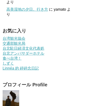
より
高美湿地の夕日。行き方
に
yamato
よ
り
お気に入り
台湾観光協会
交通部観光局
台北駐日経済文化代表処
台北アンバサダーホテル
食べ台湾！
しずく
Linnéa 的 碎碎念日記
プロフィール Profile