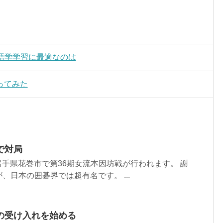
kman) 語学学習に最適なのは
ってみた
で対局
、岩手県花巻市で第36期女流本因坊戦が行われます。 謝
、日本の囲碁界では超有名です。 ...
の受け入れを始める