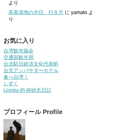
より
高美湿地の夕日。行き方
に
yamato
よ
り
お気に入り
台湾観光協会
交通部観光局
台北駐日経済文化代表処
台北アンバサダーホテル
食べ台湾！
しずく
Linnéa 的 碎碎念日記
プロフィール Profile