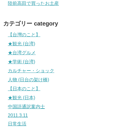
陸前高田で買ったお土産
カテゴリー category
【台灣のこと】
★観光 (台湾)
★台湾グルメ
★学術 (台湾)
カルチャー・ショック
人物 (日台の架け橋)
【日本のこと】
★観光 (日本)
中国語通訳案内士
2011.3.11
日常生活