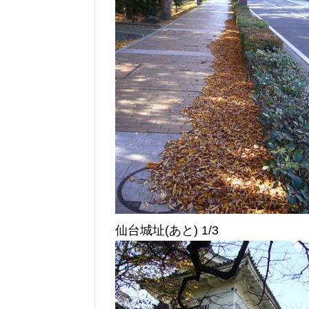
仙台城址(あと) 1/3