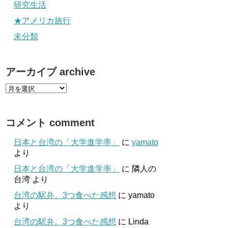
研究生活
★アメリカ旅行
未分類
アーカイブ archive
コメント comment
日本と台湾の「大学進学率」
に
yamato
より
日本と台湾の「大学進学率」
に
隣人の
台湾
より
台湾の駅弁。3つ食べた感想
に
yamato
より
台湾の駅弁。3つ食べた感想
に
Linda