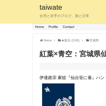
taiwate
台湾と岩手のブログ。旅と日常
Home
Profile
Contact
Home
★観光 (日本)
宮城県
紅葉×青空：宮城県
伊達政宗 家紋『仙台笹に雀』ハン