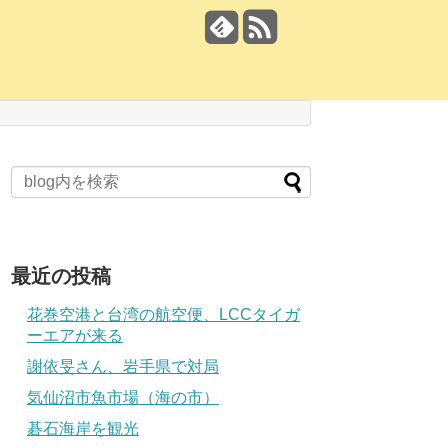
最近の投稿
花巻空港と台湾の航空便、LCCタイガ
ーエアが来る
謝依旻さん、岩手県で対局
気仙沼市魚市場（海の市）
碁石海岸を観光