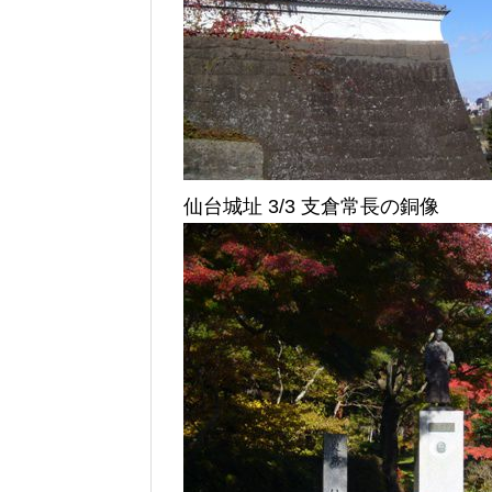
仙台城址 3/3 支倉常長の銅像