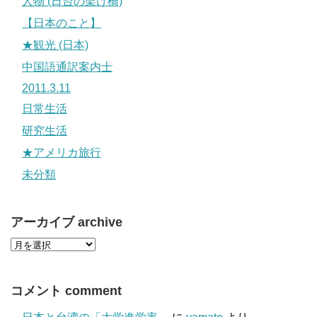
人物 (日台の架け橋)
【日本のこと】
★観光 (日本)
中国語通訳案内士
2011.3.11
日常生活
研究生活
★アメリカ旅行
未分類
アーカイブ archive
コメント comment