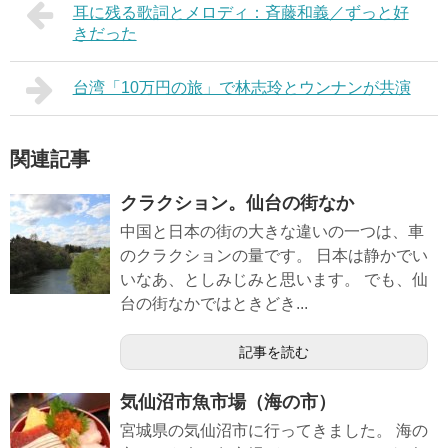
耳に残る歌詞とメロディ：斉藤和義／ずっと好
きだった
台湾「10万円の旅」で林志玲とウンナンが共演
関連記事
クラクション。仙台の街なか
中国と日本の街の大きな違いの一つは、車
のクラクションの量です。 日本は静かでい
いなあ、としみじみと思います。 でも、仙
台の街なかではときどき...
記事を読む
気仙沼市魚市場（海の市）
宮城県の気仙沼市に行ってきました。 海の