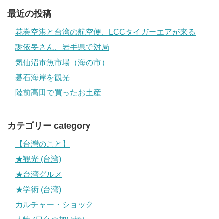
最近の投稿
花巻空港と台湾の航空便、LCCタイガーエアが来る
謝依旻さん、岩手県で対局
気仙沼市魚市場（海の市）
碁石海岸を観光
陸前高田で買ったお土産
カテゴリー category
【台灣のこと】
★観光 (台湾)
★台湾グルメ
★学術 (台湾)
カルチャー・ショック