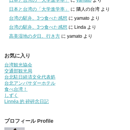
日本と台湾の「大学進学率」
に
yamato
より
日本と台湾の「大学進学率」
に
隣人の台湾
より
台湾の駅弁。3つ食べた感想
に
yamato
より
台湾の駅弁。3つ食べた感想
に
Linda
より
高美湿地の夕日。行き方
に
yamato
より
お気に入り
台湾観光協会
交通部観光局
台北駐日経済文化代表処
台北アンバサダーホテル
食べ台湾！
しずく
Linnéa 的 碎碎念日記
プロフィール Profile