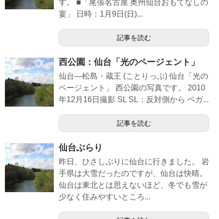
す。 ■「尾張名古屋 奥州仙台おもてなしの
宴」 日時：1月9日(日)...
記事を読む
西公園：仙台「光のページェント」
仙台―松島・蔵王 (ことりっぷ) 仙台「光の
ページェント」 西公園の写真です。 2010
年12月16日撮影 SL SL：反対側から ペガ...
記事を読む
仙台ぶらり
昨日、ひさしぶりに仙台に行きました。 岩
手県は大雪だったのですが、仙台は快晴。
仙台は東北とは思えないほど、冬でも雪が
少なく住みやすいところ...