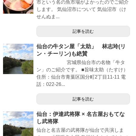
市という名の魚市場がよかったのでご紹介
します。 気仙沼市について 気仙沼市（け
せんぬま...
記事を読む
仙台の牛タン屋「太助」 林志玲(リ
ン・チーリン)も絶賛
宮城県仙台市の名物「牛タ
ン」のご紹介です。 ■旨味太助（たすけ）
住所：仙台市青葉区国分町2丁目11-11 電
話：022-26...
記事を読む
仙台：伊達武将隊 × 名古屋おもてな
し武将隊
仙台と名古屋の武将隊が仙台で共演しま