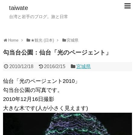
taiwate
台湾と岩手のブログ。旅と日常
Home
★観光 (日本)
宮城県
勾当台公園：仙台「光のページェント」
2010/12/18
2016/2/15
宮城県
仙台「光のページェント2010」
勾当台公園の写真です。
2010年12月16日撮影
大きな木です(人が小さく見えます)