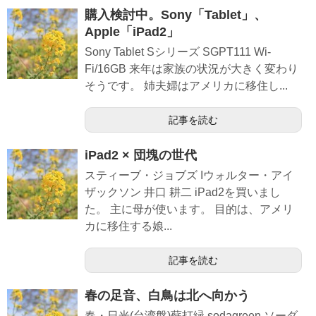
購入検討中。Sony「Tablet」、
Apple「iPad2」
Sony Tablet Sシリーズ SGPT111 Wi-
Fi/16GB 来年は家族の状況が大きく変わり
そうです。 姉夫婦はアメリカに移住し...
記事を読む
iPad2 × 団塊の世代
スティーブ・ジョブズ Iウォルター・アイ
ザックソン 井口 耕二 iPad2を買いまし
た。 主に母が使います。 目的は、アメリ
カに移住する娘...
記事を読む
春の足音、白鳥は北へ向かう
春・日光(台湾盤)蘇打緑 sodagreen ソーダ