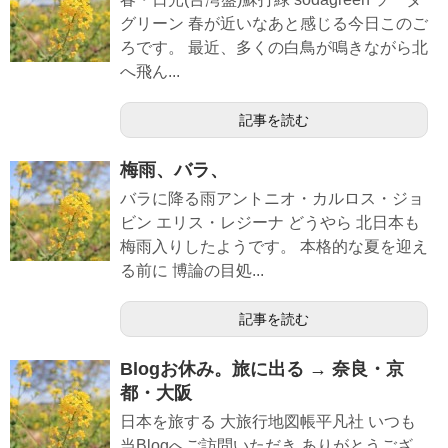
グリーン 春が近いなあと感じる今日このご
ろです。 最近、多くの白鳥が鳴きながら北
へ飛ん...
記事を読む
梅雨、バラ、
バラに降る雨アントニオ・カルロス・ジョ
ビン エリス・レジーナ どうやら 北日本も
梅雨入りしたようです。 本格的な夏を迎え
る前に 博論の目処...
記事を読む
Blogお休み。旅に出る → 奈良・京
都・大阪
日本を旅する 大旅行地図帳平凡社 いつも
当Blogへご訪問いただき ありがとうござ