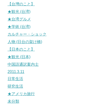
【台灣のこと】
★観光 (台湾)
★台湾グルメ
★学術 (台湾)
カルチャー・ショック
人物 (日台の架け橋)
【日本のこと】
★観光 (日本)
中国語通訳案内士
2011.3.11
日常生活
研究生活
★アメリカ旅行
未分類