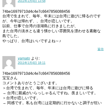
2011年1月4日 13:58
74be16979710d4c4e7c6647856088456
台湾で生まれて、毎年、年末には台湾に遊びに帰るのです
が、今年は帰れず、、台湾が恋しいです。
以前、仕事で台湾の澎湖島に行きましたが、
また台湾の淡水とも違う懐かしい雰囲気を漂わせる素敵な
島でした。
やっぱり、台湾はいいですよね～♪
返信
yamato
より:
2011年1月4日 18:11
74be16979710d4c4e7c6647856088456
宝宝さん
コメントありがとうございます。
＞台湾で生まれて、毎年、年末には台湾に遊びに帰る
→ 台湾に親戚がいらっしゃるんですね。羨ましいです。
＞台湾が恋しいです。
→ 同感です。私も台湾には定期的に行かないと調子が狂い