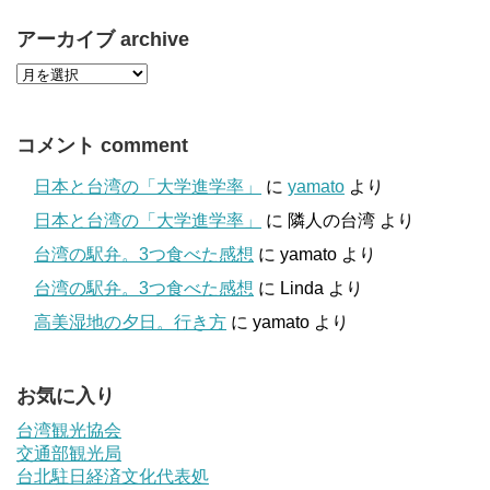
アーカイブ archive
コメント comment
日本と台湾の「大学進学率」
に
yamato
より
日本と台湾の「大学進学率」
に
隣人の台湾
より
台湾の駅弁。3つ食べた感想
に
yamato
より
台湾の駅弁。3つ食べた感想
に
Linda
より
高美湿地の夕日。行き方
に
yamato
より
お気に入り
台湾観光協会
交通部観光局
台北駐日経済文化代表処