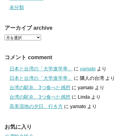
未分類
アーカイブ archive
コメント comment
日本と台湾の「大学進学率」
に
yamato
より
日本と台湾の「大学進学率」
に
隣人の台湾
より
台湾の駅弁。3つ食べた感想
に
yamato
より
台湾の駅弁。3つ食べた感想
に
Linda
より
高美湿地の夕日。行き方
に
yamato
より
お気に入り