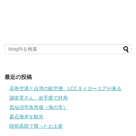
最近の投稿
花巻空港と台湾の航空便、LCCタイガーエアが来る
謝依旻さん、岩手県で対局
気仙沼市魚市場（海の市）
碁石海岸を観光
陸前高田で買ったお土産