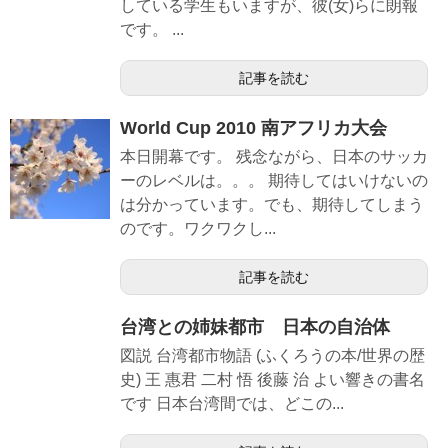
している学生もいますが、彼(女)らに朗報
です。 ...
記事を読む
World Cup 2010 南アフリカ大会
本日開幕です。 残念ながら、日本のサッカ
ーのレベルは。。。 期待してはいけないの
は分かっています。でも、期待してしまう
のです。ワクワクし...
記事を読む
台湾との姉妹都市 日本の自治体
図説 台湾都市物語 (ふくろうの本/世界の歴
史) 王 惠君 二村 悟 後藤 治 よい響きの書名
です 日本台湾間では、どこの...