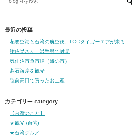
最近の投稿
花巻空港と台湾の航空便、LCCタイガーエアが来る
謝依旻さん、岩手県で対局
気仙沼市魚市場（海の市）
碁石海岸を観光
陸前高田で買ったお土産
カテゴリー category
【台灣のこと】
★観光 (台湾)
★台湾グルメ