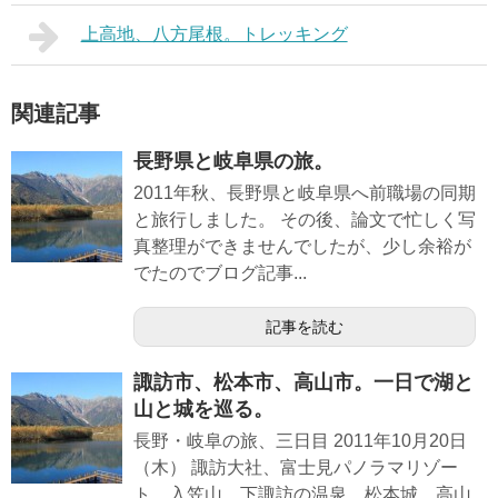
上高地、八方尾根。トレッキング
関連記事
長野県と岐阜県の旅。
2011年秋、長野県と岐阜県へ前職場の同期
と旅行しました。 その後、論文で忙しく写
真整理ができませんでしたが、少し余裕が
でたのでブログ記事...
記事を読む
諏訪市、松本市、高山市。一日で湖と
山と城を巡る。
長野・岐阜の旅、三日目 2011年10月20日
（木） 諏訪大社、富士見パノラマリゾー
ト、入笠山、下諏訪の温泉、松本城、高山