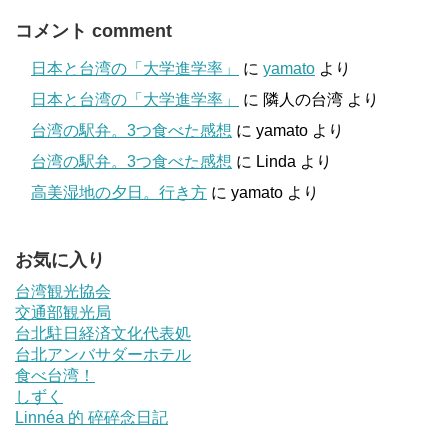
コメント comment
日本と台湾の「大学進学率」
に
yamato
より
日本と台湾の「大学進学率」
に
隣人の台湾
より
台湾の駅弁。3つ食べた感想
に
yamato
より
台湾の駅弁。3つ食べた感想
に
Linda
より
高美湿地の夕日。行き方
に
yamato
より
お気に入り
台湾観光協会
交通部観光局
台北駐日経済文化代表処
台北アンバサダーホテル
食べ台湾！
しずく
Linnéa 的 碎碎念日記